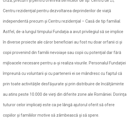
criză, precum şi pentru oferirea serviciilor de tip: Centru de Zi,
Centru rezidenţial pentru dezvoltarea deprinderilor de viaţă
independentă precum şi Centru rezidenţial – Casă de tip familial.
Astfel, de-a lungul timpului Fundaţia a avut privilegiul să se implice
în diverse proiecte ale căror beneficiari au fost nu doar orfanii ci şi
copii provenind din familii nevoiaşe sau copii cu potenţial dar fără
mijloacele necesare pentru a-şi realiza visurile. Personalul Fundaţiei
împreună cu voluntarii şi cu partenerii ei se mândresc cu faptul că
prin toate activităţile desfăşurate şi prin distribuire de încălţăminte
au atins peste 10.000 de vieţi din diferite zone ale României. Dorinţa
tuturor celor implicaţi este ca pe lângă ajutorul oferit să ofere
copiilor şi familiilor motive să zâmbească şi să spere.