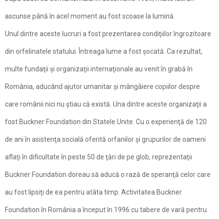
ascunse până în acel moment au fost scoase la lumină.
Unul dintre aceste lucruri a fost prezentarea condiţiilor îngrozitoare
din orfelinatele statului. Întreaga lume a fost şocată. Ca rezultat,
multe fundaţii şi organizaţii internaţionale au venit în grabă în
România, aducând ajutor umanitar şi mângâiere copiilor despre
care românii nici nu ştiau că există. Una dintre aceste organizaţii a
fost Buckner Foundation din Statele Unite. Cu o experienţă de 120
de ani în asistenţa socială oferită orfanilor şi grupurilor de oameni
aflaţi în dificultate în peste 50 de ţări de pe glob, reprezentaţii
Buckner Foundation doreau să aducă o rază de speranţă celor care
au fost lipsiţi de ea pentru atâta timp. Activitatea Buckner
Foundation în România a început în 1996 cu tabere de vară pentru