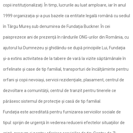
copii instituţionalizaţi. În timp, lucrurile au luat amploare, iar în anul
1999 organizaţia şi-a pus bazele ca entitate legală română cu sediul
în Târgu Mureş sub denumirea de Fundaţia Buckner. În cei
paisprezece ani de prezenţă în rândurile ONG-urilor din România, cu
ajutorul lui Dumnezeu şi ghidându-se după principiile Lui, Fundaţia
şi-a extins activitatea de la tabere de vară la vizite săptămânale în
orfelinate şi case de tip familial, transporturi de încălţăminte pentru
orfani şi copii nevoiaşi, servicii rezidenţiale, plasament, centrul de
dezvoltare a comunităţii, centrul de tranzit pentru tinerele ce
părăsesc sistemul de protecţie şi casă de tip familial.
Fundaţia este acreditată pentru furnizarea serviciilor sociale de
tipul: sprijin de urgenţă în vederea reducerii efectelor situaţiilor de